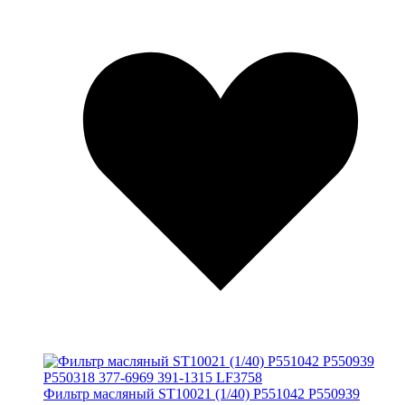
Фильтр масляный ST10021 (1/40) P551042 P550939