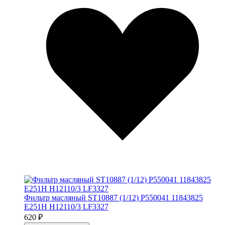
Фильтр масляный ST10887 (1/12) P550041 11843825
E251H H12110/3 LF3327
620 ₽