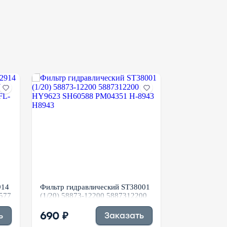
914
Фильтр гидравлический ST38001
Фильтр топл
577
(1/20) 58873-12200 5887312200
(1/20) P5508
HY9623 SH60588 PM04351 H-
5580012785
8943 H8943
745 ₽
690 ₽
ь
Заказать