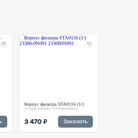
Корпус фильтра STA0116 (1/)
Корпус фильт
23300-0N091 233000N091
UF0155 UF02
3 470 ₽
4 070 ₽
ь
Заказать