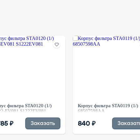
ус фильтра STA0120 (1/)
Корпус фильтра STA0119 (1/)
22-EV081 S1222EV081
68507598AA
785 ₽
840 ₽
Заказать
Заказат