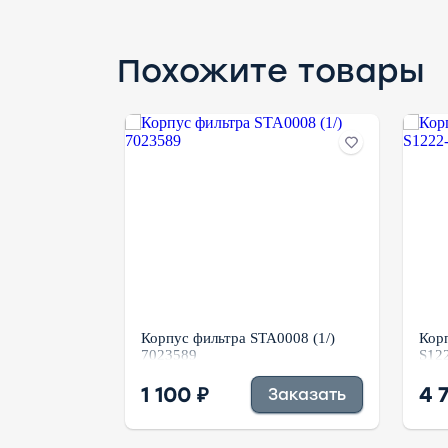
Похожите товары
013 (1/)
Корпус фильтра STA0008 (1/)
Корп
7023589
S12
1 100 ₽
4 
аказать
Заказать