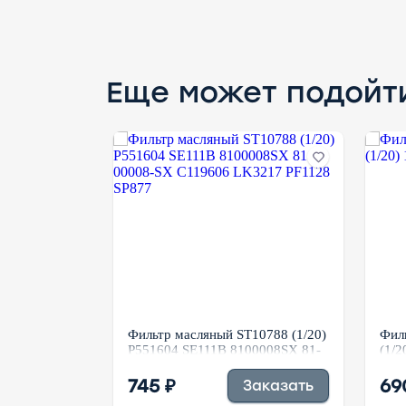
Еще может подойт
кий ST70017
Фильтр масляный ST10788 (1/20)
Фил
P551604 SE111B 8100008SX 81-
(1/2
00008-SX C119606 LK3217
PF1128 SP877
745 ₽
69
аказать
Заказать