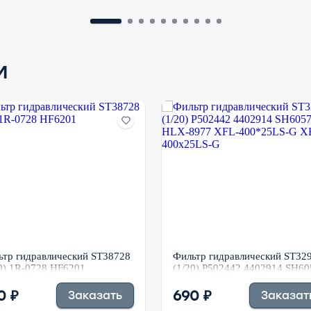
и
ьтр гидравлический ST38728
Фильтр гидравлический ST32
0) 1R-0728 HF6201
(1/20) P502442 4402914 SH60
HLX-8977 XFL-400*25LS-G
XFL-400x25LS-G
0 ₽
690 ₽
Заказать
Заказат