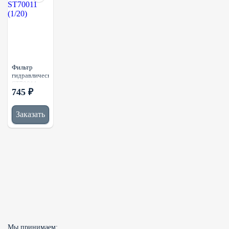
Фильтр
гидравлический
ST70011
745 ₽
(1/20)
Заказать
Мы принимаем: