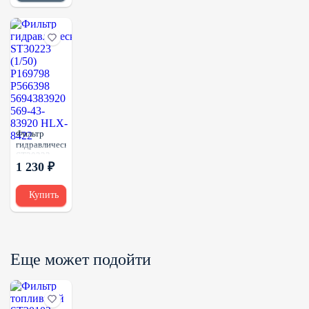
AT204010
HF30730
Фильтр
гидравлический
ST30223
1 230 ₽
(1/50)
P169798
P566398
Купить
5694383920
569-43-
83920 HLX-
8422
Еще может подойти