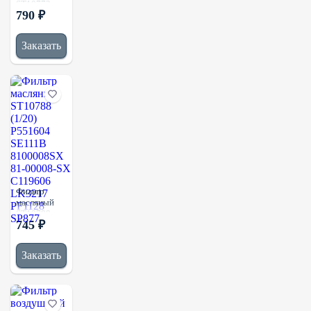
ST10773
790 ₽
(1/20)
P554004
2P4004
Заказать
1R0739
LF667
P551807
Фильтр
масляный
ST10788
745 ₽
(1/20)
P551604
SE111B
Заказать
8100008SX
81-00008-
SX C119606
LK3217
PF1128