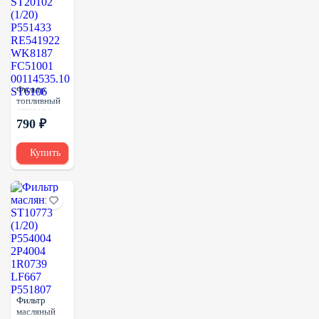
Фильтр
топливный
ST20102
790 ₽
(1/20)
P551433
RE541922
Купить
WK8187
FC51001
00114535.10
ST6106
Фильтр
масляный