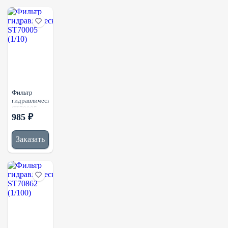
Фильтр
гидравлический
ST70005
985 ₽
(1/10)
Заказать