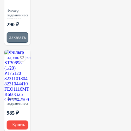
Фильтр
гидравлический
ST70862
290 ₽
(1/100)
Заказать
Фильтр
гидравлический
ST30898
985 ₽
(1/20)
P175120
8231101804
Купить
8231044410