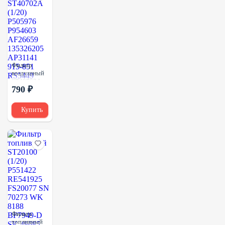
SP877
Фильтр
воздушный
ST40702A
790 ₽
(1/20)
P505976
P954603
Купить
AF26659
135326205
AP31141
915-851
RS5449
Фильтр
топливный