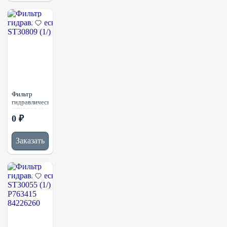
FEO1116MT
R660G25
CF02542509
Фильтр
гидравлический
ST30809 (1/)
0 ₽
Заказать