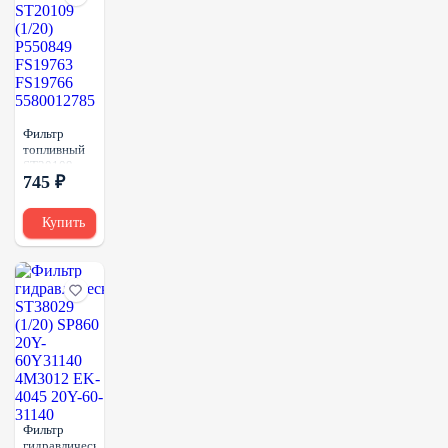
Фильтр
топливный
ST20109
745 ₽
(1/20)
P550849
FS19763
Купить
FS19766
5580012785
Фильтр
гидравлический