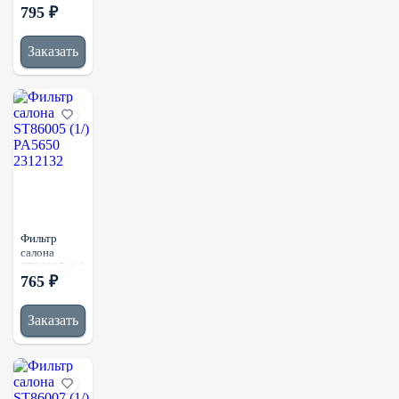
795 ₽
P616850
PA30080
1858154
Заказать
Фильтр
салона
ST86005 (1/)
765 ₽
PA5650
2312132
Заказать