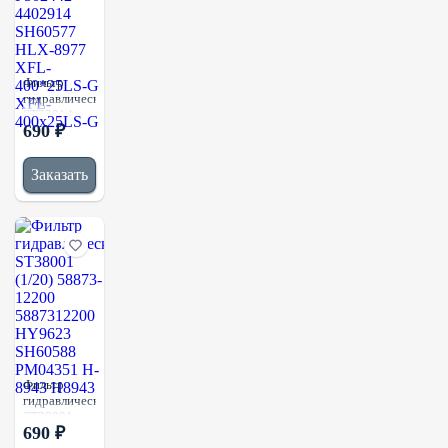
Фильтр
гидравлический
ST32914
690 ₽
(1/20)
P502442
4402914
Заказать
SH60577
HLX-8977
XFL-
400*25LS-G
XFL-
400x25LS-G
Фильтр
гидравлический
ST38001
690 ₽
(1/20)