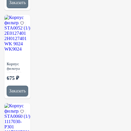
Заказать
KL787
P10695
Корпус
фильтра
STA0052
675 ₽
(1/)
2E0127401
2H0127401
Заказать
WK 9024
WK9024