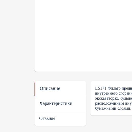
Описание
LS171 Фильтр предн
внутреннего сгоран
экскаваторах, бульд
Характеристики
расположенным внут
бумажными слоями.
Отзывы