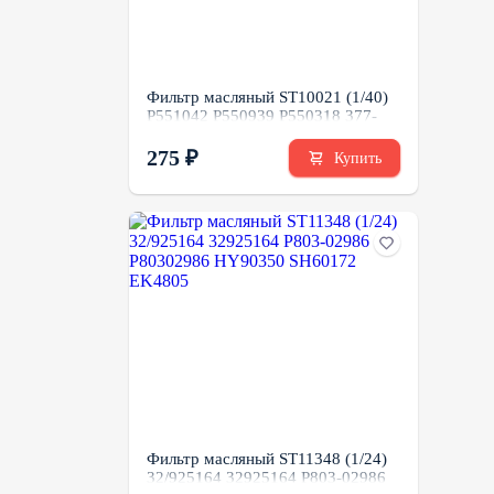
Фильтр масляный ST10021 (1/40)
P551042 P550939 P550318 377-
6969 391-1315 LF3758
275 ₽
Купить
Фильтр масляный ST11348 (1/24)
32/925164 32925164 P803-02986