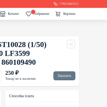
+79632663521
Каталог
Избранное
Корзина
T10028 (1/50)
0 LF3599
 860109490
250 ₽
Заказать
Товар не в наличии
Способы плата