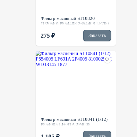
Фильтр масляный ST10820
(1/20/40) P554408 2654408 LF700
275 ₽
Заказать
Фильтр масляный ST10841 (1/12)
P554005 LF691A 2P4005
8100025SX WD13145 1877
1 105 ₽
Заказать