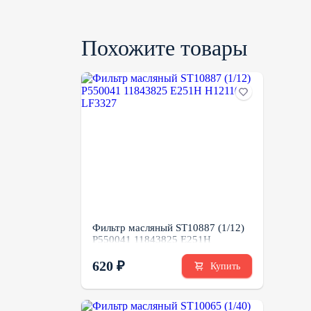
Похожите товары
Фильтр масляный ST10887 (1/12)
P550041 11843825 E251H
H12110/3 LF3327
620 ₽
Купить