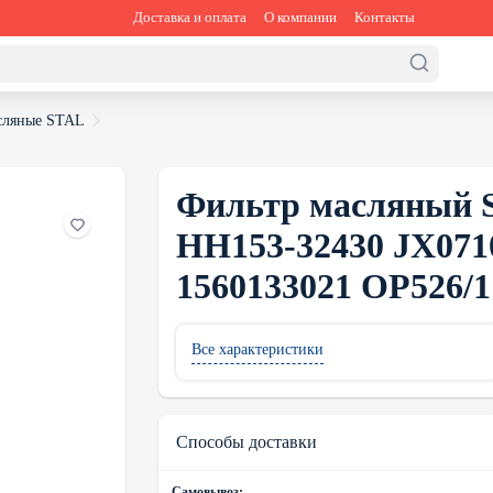
Доставка и оплата
О компании
Контакты
сляные STAL
Фильтр масляный S
HH153-32430 JX071
1560133021 OP526/1
Все характеристики
Способы доставки
Самовывоз: