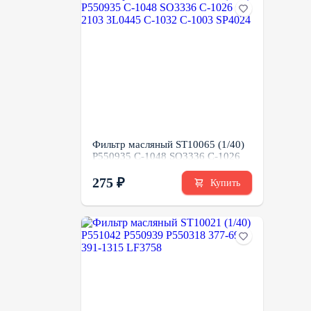
Фильтр масляный ST10065 (1/40)
P550935 C-1048 SO3336 C-1026
C-2103 3L0445 C-1032 C-1003
SP4024
275 ₽
Купить