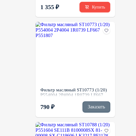
P80302986 HY90350 SH60172
EK4805
1 355 ₽
Купить
Фильтр масляный ST10773 (1/20)
P554004 2P4004 1R0739 LF667
P551807
790 ₽
Заказать