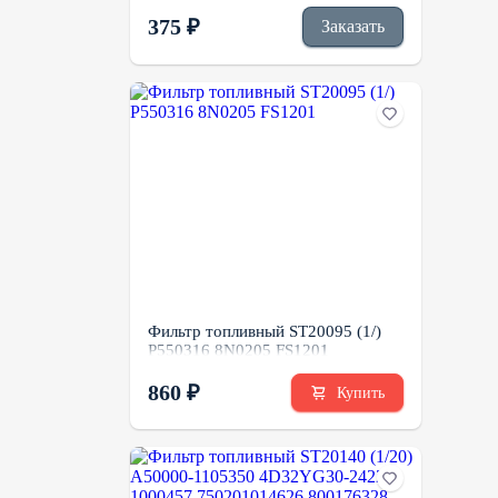
860109748 4110000563007
375 ₽
Заказать
Фильтр топливный ST20095 (1/)
P550316 8N0205 FS1201
860 ₽
Купить