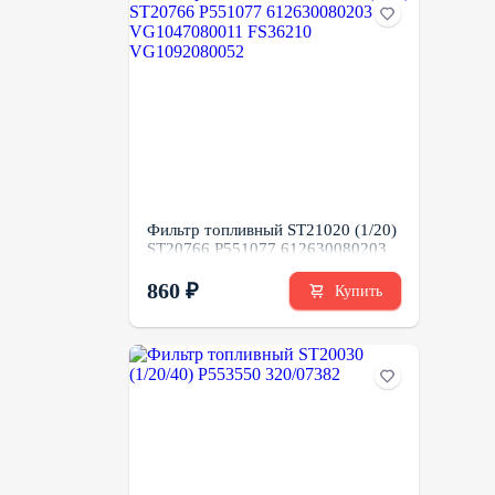
Фильтр топливный ST21020 (1/20)
ST20766 P551077 612630080203
VG1047080011 FS36210
VG1092080052
860 ₽
Купить