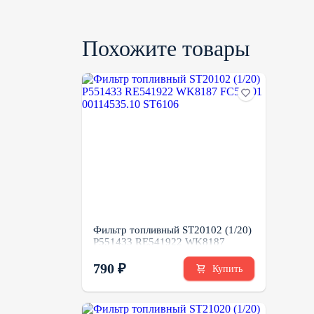
Похожите товары
Фильтр топливный ST20102 (1/20)
P551433 RE541922 WK8187
FC51001 00114535.10 ST6106
790 ₽
Купить