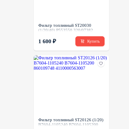
Фильтр топливный ST20030
(1/20/40) P553550 320/07382
1 600 ₽
Купить
Фильтр топливный ST20126 (1/20)
B7604-1105240 B7604-1105200