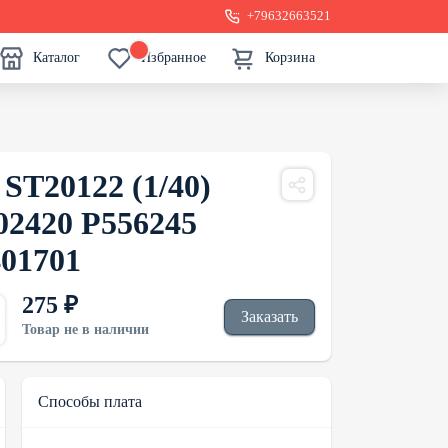
+79632663521
Каталог
Избранное
Корзина
ST20122 (1/40)
02420 P556245
401701
275 ₽
Заказать
Товар не в наличии
Способы плата