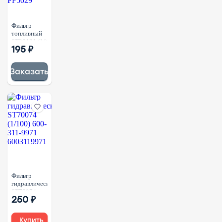
Фильтр
топливный
ST20131 (1/)
195 ₽
ST27033
P550026
23401-1290
Заказать
FF5029
Фильтр
гидравлический
ST70074
250 ₽
(1/100) 600-
311-9971
6003119971
Купить