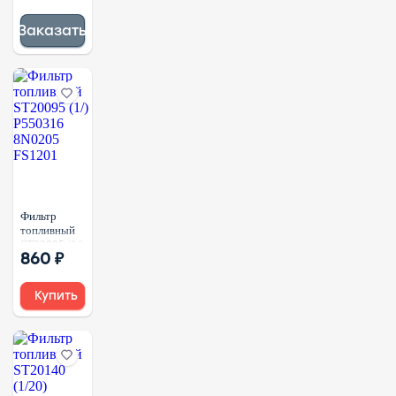
B7604-
1105240
Заказать
B7604-
1105200
860109748
4110000563007
Фильтр
топливный
ST20095 (1/)
860 ₽
P550316
8N0205
FS1201
Купить