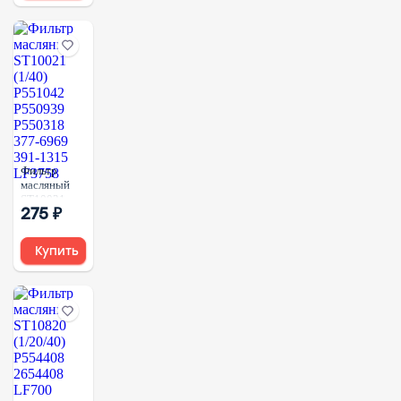
1026 C-2103
3L0445 C-
1032 C-1003
SP4024
Фильтр
масляный
ST10021
275 ₽
(1/40)
P551042
P550939
Купить
P550318
377-6969
391-1315
LF3758