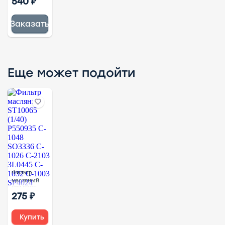
540 ₽
(1/20)
FS20021
S00007280+02
Заказать
800154620
860161133
860140401
Еще может подойти
Фильтр
масляный
ST10065
275 ₽
(1/40)
P550935 C-
1048
Купить
SO3336 C-