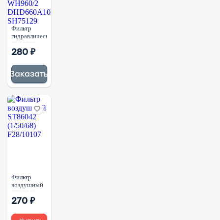
Фильтр
гидравлический
ST70880
280 ₽
(1/50) 13420
H56570
SH60177
Заказать
WH960/2
DHD660A10B
SH75129
Фильтр
воздушный
ST86042
270 ₽
(1/50/68)
F28/10107