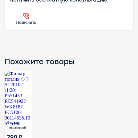
Позвонить
Похожите товары
Фильтр
топливный
ST20102
790 ₽
(1/20)