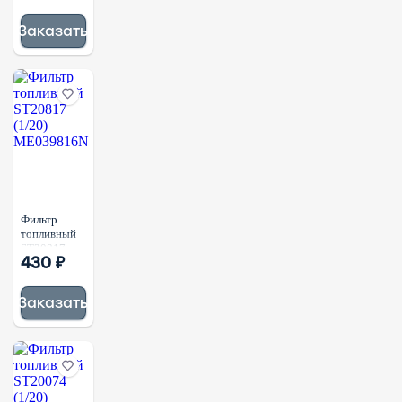
FF63009
5303743
Заказать
Фильтр
топливный
ST20817
430 ₽
(1/20)
ME039816N
Заказать