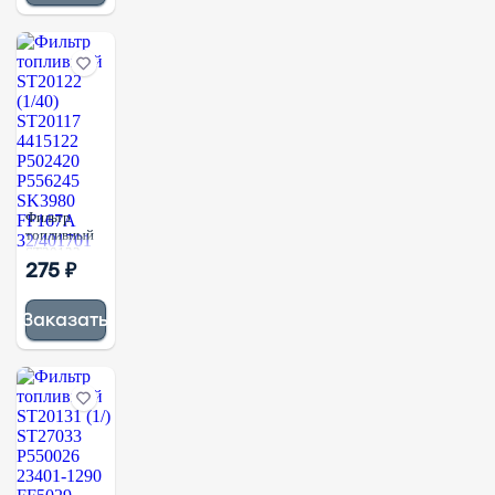
E10KP
Фильтр
топливный
ST20122
275 ₽
(1/40)
ST20117
4415122
Заказать
P502420
P556245
SK3980
FF167A
32/401701