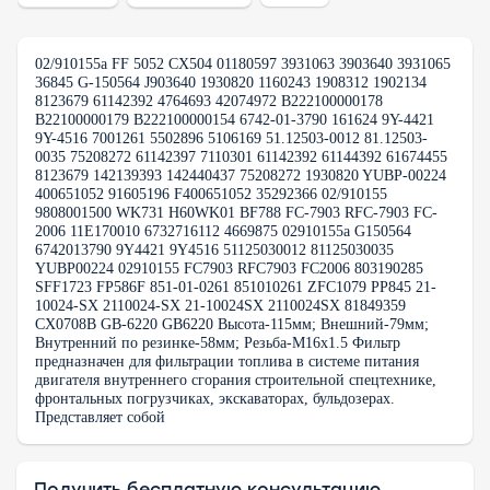
02/910155a FF 5052 CX504 01180597 3931063 3903640 3931065
36845 G-150564 J903640 1930820 1160243 1908312 1902134
8123679 61142392 4764693 42074972 B222100000178
B22100000179 B222100000154 6742-01-3790 161624 9Y-4421
9Y-4516 7001261 5502896 5106169 51.12503-0012 81.12503-
0035 75208272 61142397 7110301 61142392 61144392 61674455
8123679 142139393 142440437 75208272 1930820 YUBP-00224
400651052 91605196 F400651052 35292366 02/910155
9808001500 WK731 H60WK01 BF788 FC-7903 RFC-7903 FC-
2006 11E170010 6732716112 4669875 02910155a G150564
6742013790 9Y4421 9Y4516 51125030012 81125030035
YUBP00224 02910155 FC7903 RFC7903 FC2006 803190285
SFF1723 FP586F 851-01-0261 851010261 ZFC1079 РР845 21-
10024-SX 2110024-SX 21-10024SX 2110024SX 81849359
CX0708B GB-6220 GB6220 Высота-115мм; Внешний-79мм;
Внутренний по резинке-58мм; Резьба-М16х1.5 Фильтр
предназначен для фильтрации топлива в системе питания
двигателя внутреннего сгорания строительной спецтехнике,
фронтальных погрузчиках, экскаваторах, бульдозерах.
Представляет собой
Получить бесплатную консультацию