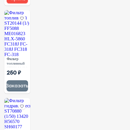
Фильтр
топливный
ST20144 (1/)
250 ₽
FF5088
ME016823
HLX-5860
Заказать
FC318J FC-
318J FC318
FC-318