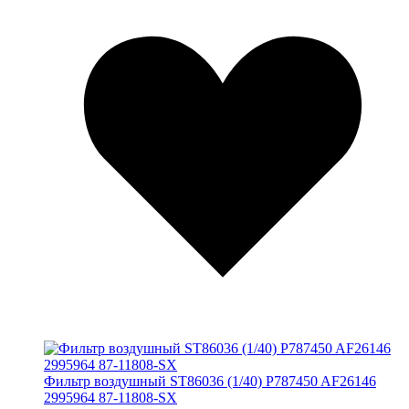
Фильтр воздушный ST86036 (1/40) P787450 AF26146
2995964 87-11808-SX