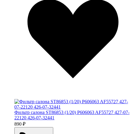
Фильтр салона ST86853 (1/20) P606063 AF55727 427-07-
22120 426-07-32441
890 ₽