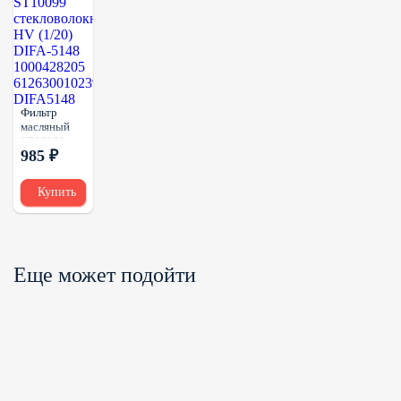
Фильтр
масляный
ST10099
985 ₽
стекловолокно
HV (1/20)
DIFA-5148
Купить
1000428205
612630010239
DIFA5148
Еще может подойти