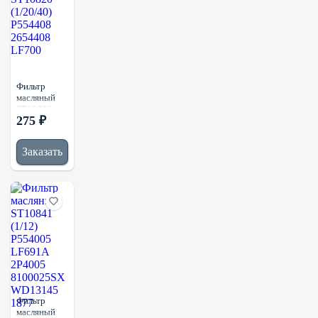
Фильтр
масляный
ST10820
275 ₽
(1/20/40)
P554408
2654408
Заказать
LF700
Фильтр
масляный