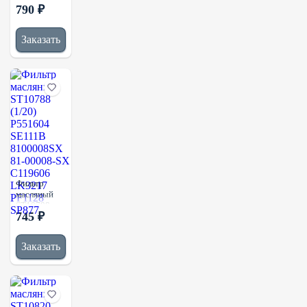
790 ₽
(1/20)
P554004
2P4004
Заказать
1R0739
LF667
P551807
Фильтр
масляный
ST10788
745 ₽
(1/20)
P551604
SE111B
Заказать
8100008SX
81-00008-
SX C119606
LK3217
PF1128
SP877