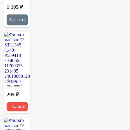
ST10841
1 105 ₽
(1/12)
P554005
LF691A
Заказать
2P4005
8100025SX
WD13145
1877
Фильтр
масляный
ST11345
295 ₽
(1/40)
P559418
LF4056
Купить
11700375
231495
240100001280
LS32617