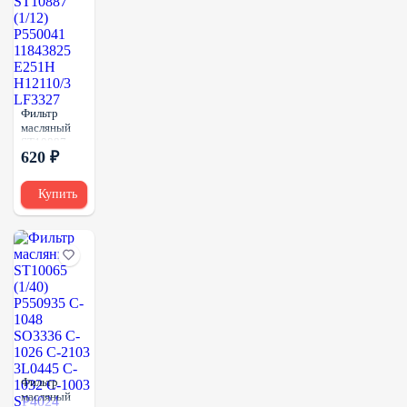
Фильтр
масляный
ST10887
620 ₽
(1/12)
P550041
11843825
Купить
E251H
H12110/3
LF3327
Фильтр
масляный