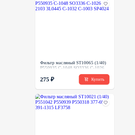
Фильтр масляный ST10065 (1/40)
P550935 C-1048 SO3336 C-1026
C-2103 3L0445 C-1032 C-1003
SP4024
275 ₽
Купить