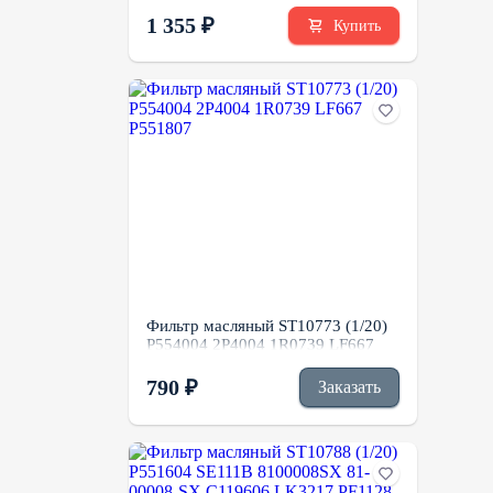
P80302986 HY90350 SH60172
EK4805
1 355 ₽
Купить
Фильтр масляный ST10773 (1/20)
P554004 2P4004 1R0739 LF667
P551807
790 ₽
Заказать