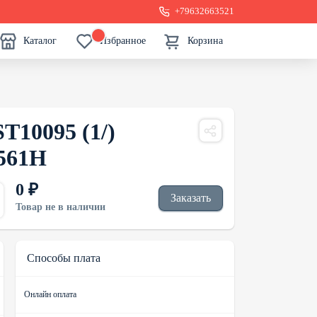
+79632663521
Каталог
Избранное
Корзина
T10095 (1/)
561H
0 ₽
Заказать
Товар не в наличии
Способы плата
Онлайн оплата