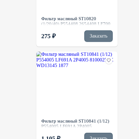
Фильтр масляный ST10820
(1/20/40) P554408 2654408 LF700
275 ₽
Заказать
Фильтр масляный ST10841 (1/12)
P554005 LF691A 2P4005
8100025SX WD13145 1877
1 105 ₽
Заказать