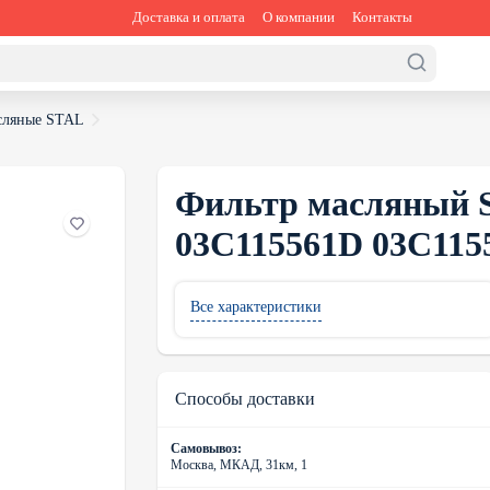
Доставка и оплата
О компании
Контакты
сляные STAL
Фильтр масляный S
03C115561D 03C115
Все характеристики
Способы доставки
Самовывоз:
Москва, МКАД, 31км, 1