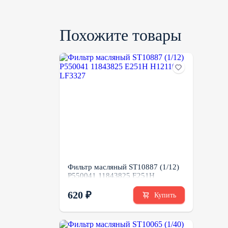
Похожите товары
Фильтр масляный ST10887 (1/12)
P550041 11843825 E251H
H12110/3 LF3327
620 ₽
Купить