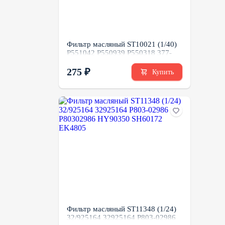
Фильтр масляный ST10021 (1/40)
P551042 P550939 P550318 377-
6969 391-1315 LF3758
275 ₽
Купить
Фильтр масляный ST11348 (1/24)
32/925164 32925164 P803-02986