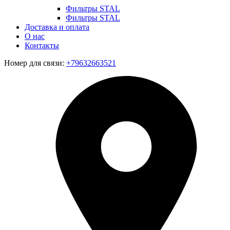
Фильтры STAL
Фильтры STAL
Доставка и оплата
О нас
Контакты
Номер для связи:
+79632663521