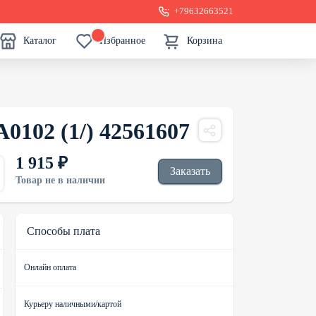
+79632663521
Каталог
Избранное
Корзина
0102 (1/) 42561607
1 915 ₽
Заказать
Товар не в наличии
Способы плата
Онлайн оплата
Курьеру наличными/картой