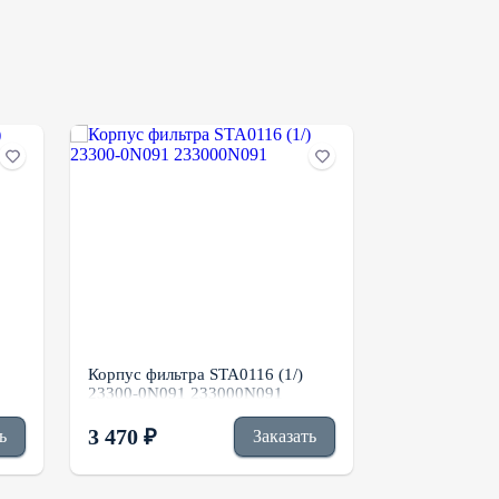
Корпус фильтра STA0116 (1/)
Корпус фильт
23300-0N091 233000N091
UF0155 UF02
3 470 ₽
4 070 ₽
ь
Заказать