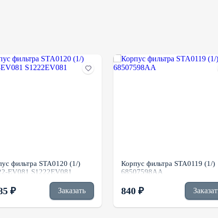
ус фильтра STA0120 (1/)
Корпус фильтра STA0119 (1/)
22-EV081 S1222EV081
68507598AA
85 ₽
840 ₽
Заказать
Заказат