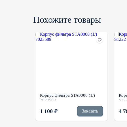
Похожите товары
013 (1/)
Корпус фильтра STA0008 (1/)
Корп
7023589
S12
1 100 ₽
4 7
Заказать
Заказать