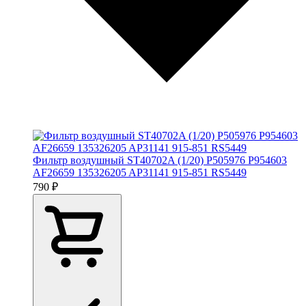
Фильтр воздушный ST40702A (1/20) P505976 P954603
AF26659 135326205 AP31141 915-851 RS5449
790 ₽