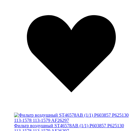
Фильтр воздушный ST46578AB (1/1) P603857 P625130
113-1578 113-1579 AF26297