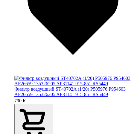
Фильтр воздушный ST40702A (1/20) P505976 P954603
AF26659 135326205 AP31141 915-851 RS5449
790 ₽