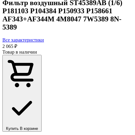
Фильтр воздушный ST45389AB (1/6)
P181103 P104384 P150933 P158661
AF343+AF344M 4M8047 7W5389 8N-
5389
Все характеристики
2 065 ₽
Товар в наличии
Купить
В корзине