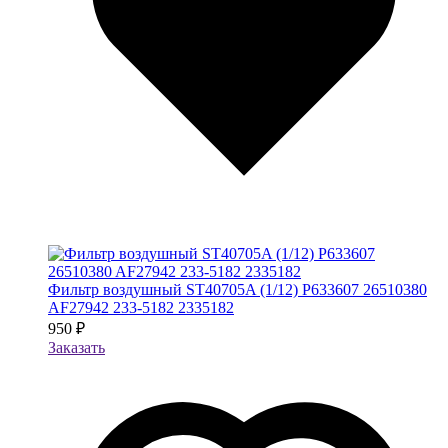
Фильтр воздушный ST40705A (1/12) P633607 26510380
AF27942 233-5182 2335182
950 ₽
Заказать