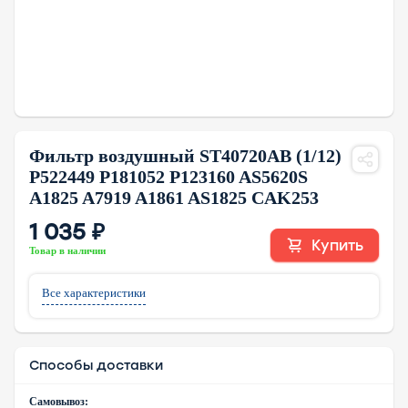
Фильтр воздушный ST40720AB (1/12)
P522449 P181052 P123160 AS5620S
A1825 A7919 A1861 AS1825 CAK253
1 035 ₽
Купить
Товар в наличии
Все характеристики
Способы доставки
Самовывоз: