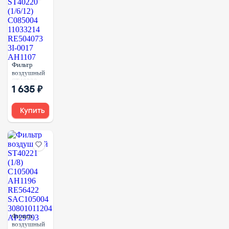
Фильтр
воздушный
ST40220
1 635 ₽
(1/6/12)
C085004
11033214
Купить
RE504073
3I-0017
AH1107
Фильтр
воздушный