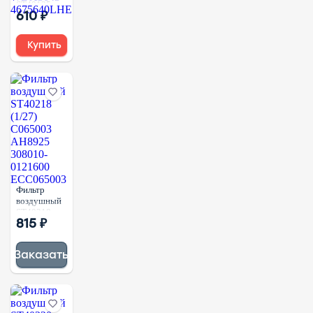
ST40135
610 ₽
(1/20)
C045001
8X4575
Купить
AH19001
71356376
1356376
RE53999A
WDA3643
4675640LHE
Фильтр
воздушный
ST40218
815 ₽
(1/27)
C065003
AH8925
Заказать
308010-
0121600
ECC065003