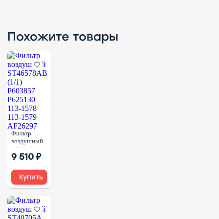
Похожите товары
Фильтр
воздушный
ST46578AB
9 510 ₽
(1/1)
P603857
P625130
Купить
113-1578
113-1579
AF26297