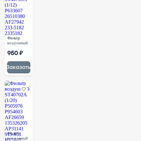
Фильтр
воздушный
ST40705A
950 ₽
(1/12)
P633607
26510380
Заказать
AF27942
233-5182
2335182
Фильтр
воздушный