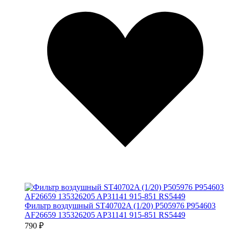
Фильтр воздушный ST40702A (1/20) P505976 P954603
AF26659 135326205 AP31141 915-851 RS5449
790 ₽