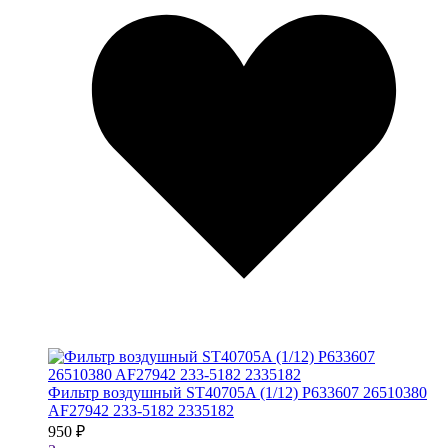
Фильтр воздушный ST40705A (1/12) P633607 26510380
AF27942 233-5182 2335182
950 ₽