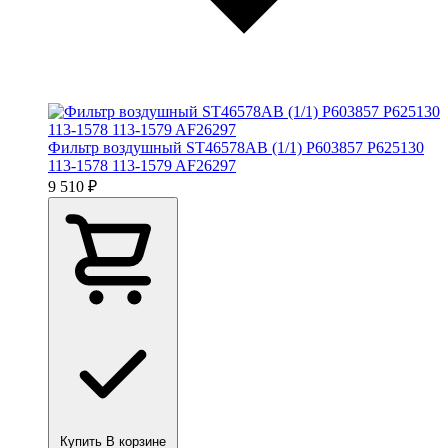
Фильтр воздушный ST46578AB (1/1) P603857 P625130
113-1578 113-1579 AF26297
9 510 ₽
Купить
В корзине