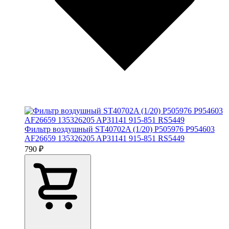
Фильтр воздушный ST40702A (1/20) P505976 P954603
AF26659 135326205 AP31141 915-851 RS5449
790 ₽