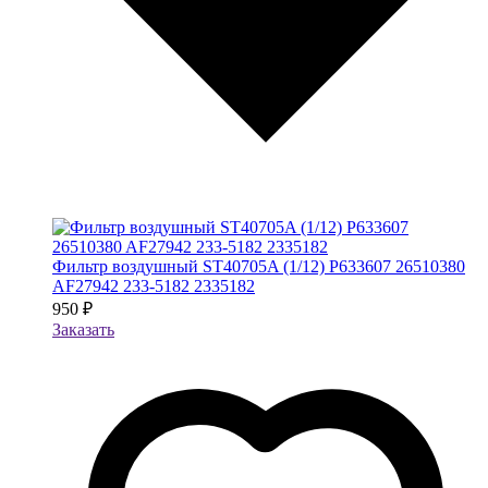
Фильтр воздушный ST40705A (1/12) P633607 26510380
AF27942 233-5182 2335182
950 ₽
Заказать