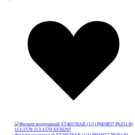
Фильтр воздушный ST46578AB (1/1) P603857 P625130