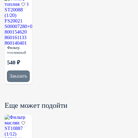
Фильтр
топливный
ST20088
540 ₽
(1/20)
FS20021
S00007280+02
Заказать
800154620
860161133
860140401
Еще может подойти