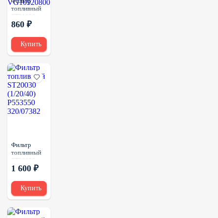
Фильтр
топливный
ST21020
860 ₽
(1/20)
ST20766
P551077
Купить
612630080203
VG1047080011
FS36210
VG1092080052
Фильтр
топливный
ST20030
1 600 ₽
(1/20/40)
P553550
320/07382
Купить