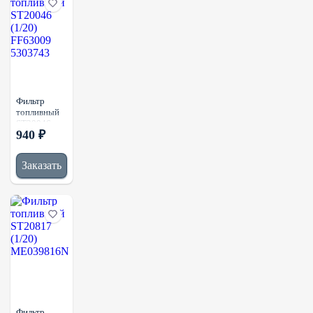
800176328
Фильтр
топливный
ST20046
940 ₽
(1/20)
FF63009
5303743
Заказать
Фильтр