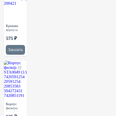
Крышка
корпуса
фильтра
575 ₽
STA0082
(1/) 200421
Заказать
Корпус
фильтра
STA0049