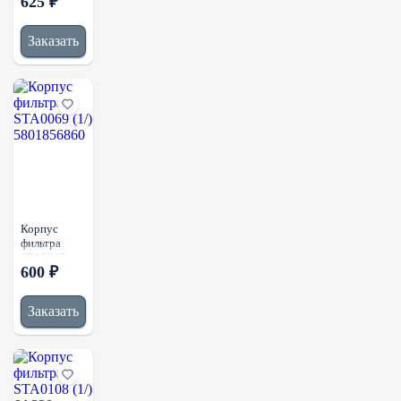
625 ₽
(1/)
7420591254
20591254
Заказать
20853583
504272431
7420851191
Корпус
фильтра
STA0069
600 ₽
(1/)
5801856860
Заказать