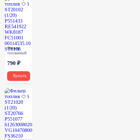
Фильтр
топливный
ST20102
790 ₽
(1/20)
P551433
RE541922
Купить
WK8187
FC51001
00114535.10
ST6106