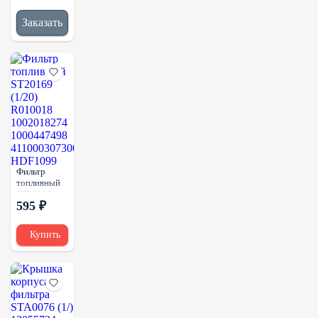
32/925760
Заказать
Фильтр
топливный
ST20169
595 ₽
(1/20)
R010018
1002018274
Купить
1000447498
4110003073001
HDF1099