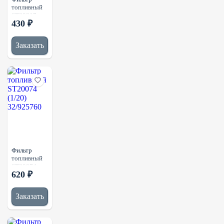
топливный
ST20817
430 ₽
(1/20)
ME039816N
Заказать
Фильтр
топливный
ST20074
620 ₽
(1/20)
32/925760
Заказать