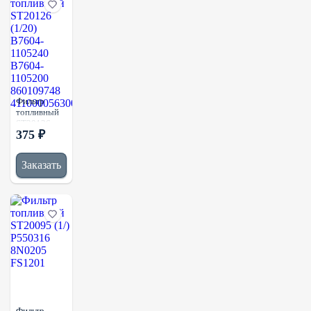
Фильтр
топливный
ST20126
375 ₽
(1/20)
B7604-
1105240
Заказать
B7604-
1105200
860109748
4110000563007
Фильтр