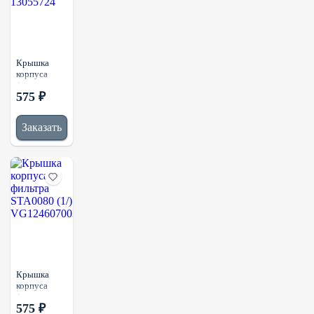
Крышка
корпуса
фильтра
575 ₽
STA0076
(1/)
13055724
Заказать
Крышка
корпуса
фильтра
575 ₽
STA0080