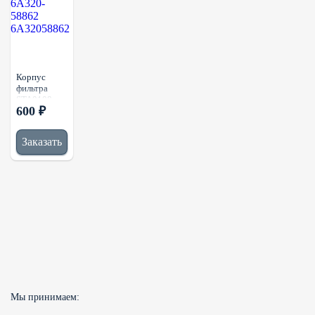
Корпус
фильтра
STA0108
600 ₽
(1/) 6A320-
58862
6A32058862
Заказать
Мы принимаем: