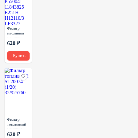
Фильтр
масляный
ST10887
620 ₽
(1/12)
P550041
11843825
Купить
E251H
H12110/3
LF3327
Фильтр
топливный
ST20074
620 ₽
(1/20)