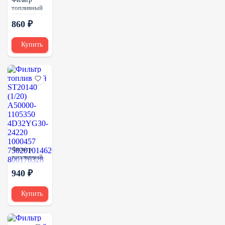
топливный
ST20095 (1/)
860 ₽
P550316
8N0205
FS1201
Купить
Фильтр
топливный
ST20140
940 ₽
(1/20)
A50000-
1105350
Купить
4D32YG30-
24220
1000457
750201014626