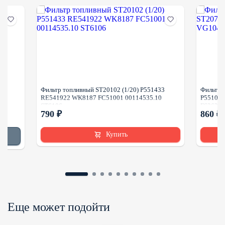
21
Фильтр топливный ST20102 (1/20) P551433
Фильтр 
RE541922 WK8187 FC51001 00114535.10
P551077
ST6106
FS36210
790 ₽
860 ₽
Купить
Еще может подойти