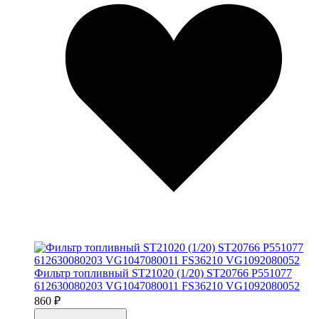
Фильтр топливный ST21020 (1/20) ST20766 P551077
612630080203 VG1047080011 FS36210 VG1092080052
860 ₽