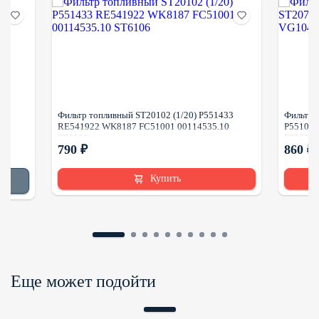
21
Фильтр топливный ST20102 (1/20) P551433
Фильтр 
RE541922 WK8187 FC51001 00114535.10
P551077
ST6106
FS36210
790 ₽
860 ₽
Купить
Еще может подойти