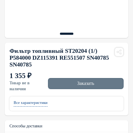
Фильтр топливный ST20204 (1/)
P584000 DZ115391 RE551507 SN40785
SN40785
1 355 ₽
Товар не в
Заказать
наличии
Все характеристики
Способы доставки