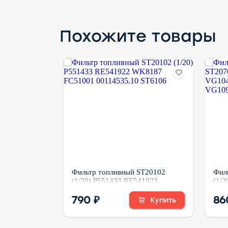
Похожите товары
ST20088
Фильтр топливный ST20102
Фил
007280+02
(1/20) P551433 RE541922
(1/2
33
WK8187 FC51001 00114535.10
612
ST6106
790 ₽
FS3
86
Купить
аказать