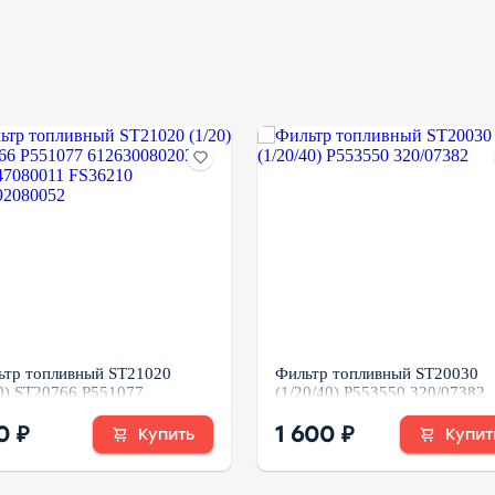
ьтр топливный ST21020
Фильтр топливный ST20030
0) ST20766 P551077
(1/20/40) P553550 320/07382
630080203 VG1047080011
6210 VG1092080052
0 ₽
1 600 ₽
Купить
Купит