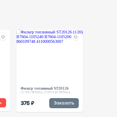
Фильтр топливный ST20126
Фильтр топли
(1/20) B7604-1105240 B7604-
P550316 8N0
1105200 860109748
4110000563007
860 ₽
375 ₽
ь
Заказать