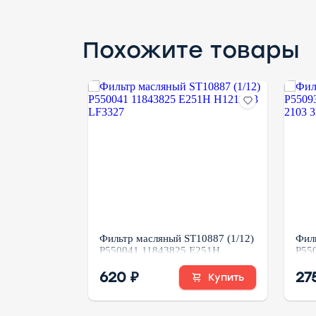
Похожите товары
T10099
Фильтр масляный ST10887 (1/12)
Фил
/20) DIFA-
P550041 11843825 E251H
P55
12630010239
H12110/3 LF3327
C-2
620 ₽
SP4
27
Купить
Купить