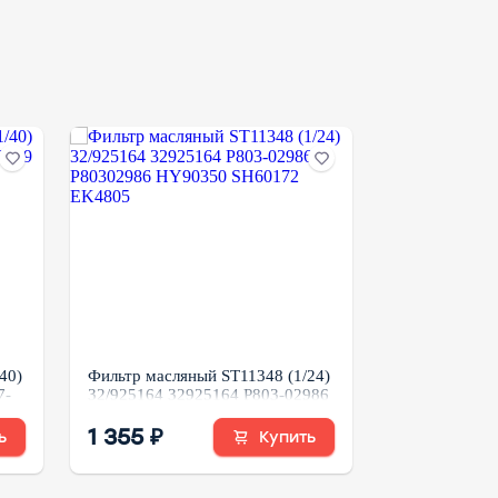
40)
Фильтр масляный ST11348 (1/24)
Фильтр масля
7-
32/925164 32925164 P803-02986
P554004 2P4
P80302986 HY90350 SH60172
P551807
EK4805
1 355 ₽
790 ₽
ь
Купить