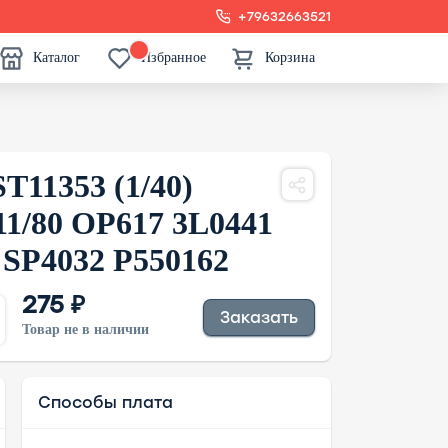
+79632663521
Каталог
Избранное
Корзина
T11353 (1/40)
11/80 OP617 3L0441
 SP4032 P550162
275 ₽
Заказать
Товар не в наличии
Способы плата