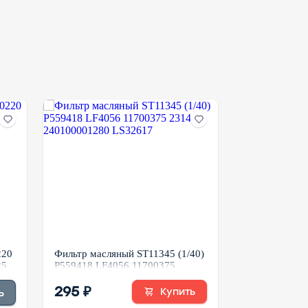
220
Фильтр масляный ST11345 (1/40)
Фильтр топл
25
P559418 LF4056 11700375
(1/20) ST207
231495 240100001280 LS32617
2000157 CX5
295 ₽
FF5052 FF50
290 ₽
Купить
ь