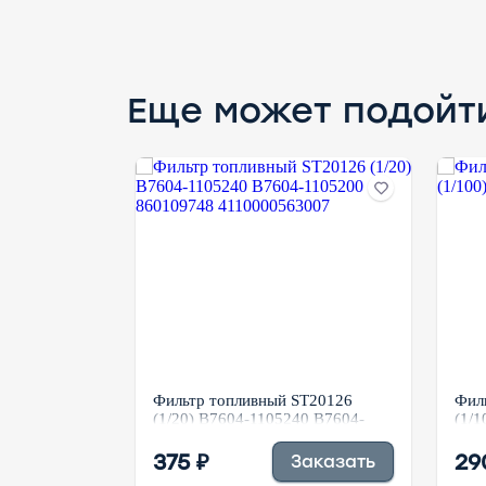
Еще может подойт
ST20709
Фильтр топливный ST20126
Фил
550390
(1/20) B7604-1105240 B7604-
(1/1
8 MB248213
1105200 860109748
70
4110000563007
375 ₽
29
Купить
Заказать