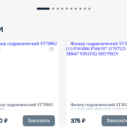
и
ьтр гидравлический ST70862
Фильтр гидравлический ST30
00)
(1/) P165006 P566197 117075
3I0647 938335Q SH57092V
0 ₽
375 ₽
Заказать
Заказат