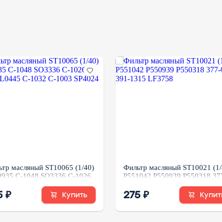
ьтр масляный ST10065 (1/40)
Фильтр масляный ST10021 (1/
0935 C-1048 SO3336 C-1026
P551042 P550939 P550318 37
103 3L0445 C-1032 C-1003
6969 391-1315 LF3758
024
5 ₽
275 ₽
Купить
Купит