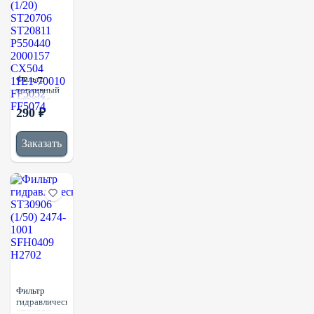
Фильтр
топливный
ST20108
290 ₽
(1/20)
ST20706
ST20811
Заказать
P550440
2000157
CX504
11E1-70010
FF5052
FF5074
Фильтр
гидравлический
ST30906