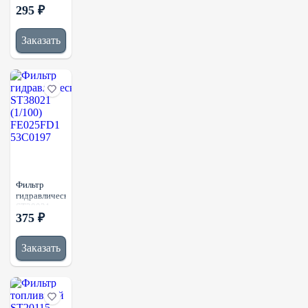
295 ₽
(1/50) 2474-
1001
SFH0409
Заказать
H2702
Фильтр
гидравлический
ST38021
375 ₽
(1/100)
FE025FD1
53C0197
Заказать