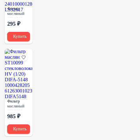
Фильтр
масляный
ST11345
295 ₽
(1/40)
P559418
LF4056
Купить
11700375
231495
240100001280
LS32617
Фильтр
масляный
ST10099
985 ₽
стекловолокно
HV (1/20)
DIFA-5148
Купить
1000428205
612630010239