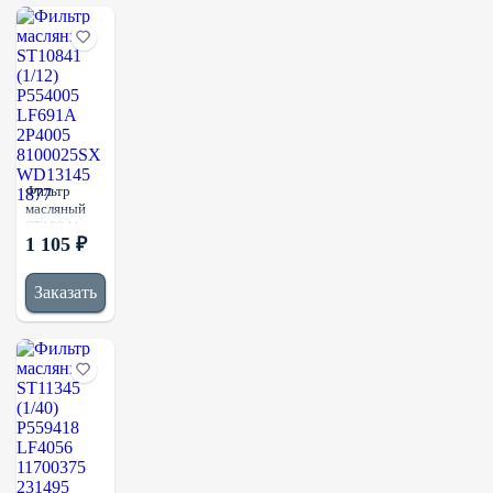
Фильтр
масляный
ST10841
1 105 ₽
(1/12)
P554005
LF691A
Заказать
2P4005
8100025SX
WD13145
1877