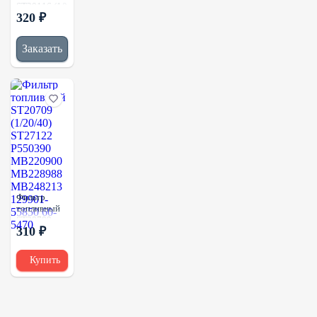
ST20116 (1/)
320 ₽
435-6493
Заказать
Фильтр
топливный
ST20709
310 ₽
(1/20/40)
ST27122
P550390
Купить
MB220900
MB228988
MB248213
129901-
55850 60-