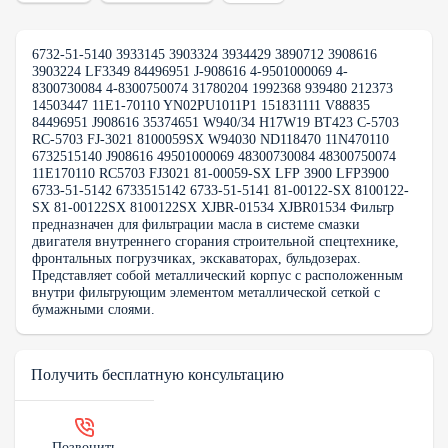
6732-51-5140 3933145 3903324 3934429 3890712 3908616
3903224 LF3349 84496951 J-908616 4-9501000069 4-
8300730084 4-8300750074 31780204 1992368 939480 212373
14503447 11E1-70110 YN02PU1011P1 151831111 V88835
84496951 J908616 35374651 W940/34 H17W19 BT423 C-5703
RC-5703 FJ-3021 8100059SX W94030 ND118470 11N470110
6732515140 J908616 49501000069 48300730084 48300750074
11E170110 RC5703 FJ3021 81-00059-SX LFP 3900 LFP3900
6733-51-5142 6733515142 6733-51-5141 81-00122-SX 8100122-
SX 81-00122SX 8100122SX XJBR-01534 XJBR01534 Фильтр
предназначен для фильтрации масла в системе смазки
двигателя внутреннего сгорания строительной спецтехнике,
фронтальных погрузчиках, экскаваторах, бульдозерах.
Представляет собой металлический корпус с расположенным
внутри фильтрующим элементом металлической сеткой с
бумажными слоями.
Получить бесплатную консультацию
Позвонить