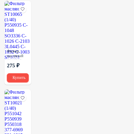
LF3327
Фильтр
масляный
ST10065
275 ₽
(1/40)
P550935 C-
1048
Купить
SO3336 C-
1026 C-2103
3L0445 C-
1032 C-1003
SP4024