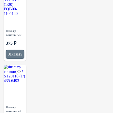
Фильтр
топливный
ST20115
375 ₽
(1/20)
FQB00-
1105140
Заказать
Фильтр
топливный