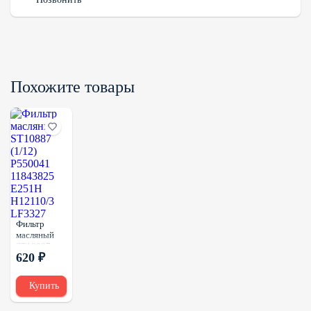
Похожите товары
Фильтр
масляный
ST10887
620 ₽
(1/12)
P550041
11843825
Купить
E251H
H12110/3