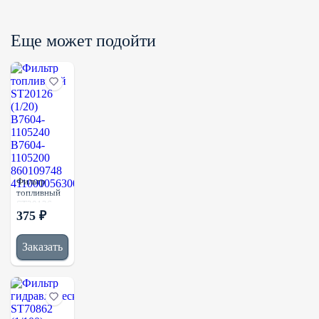
DIFA5148
Еще может подойти
Фильтр
топливный
ST20126
375 ₽
(1/20)
B7604-
1105240
Заказать
B7604-
1105200
860109748
4110000563007