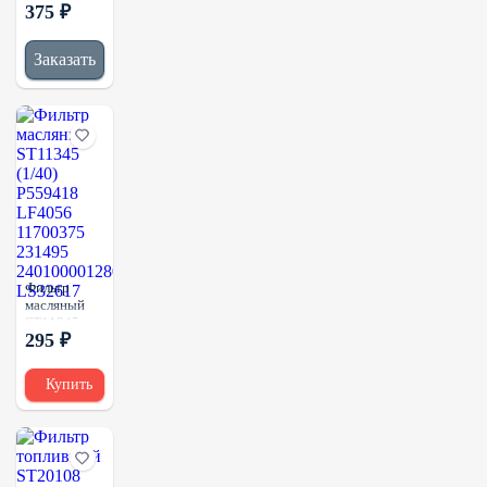
375 ₽
P165006
P566197
11707525
Заказать
3I0647
938335Q
SH57092V
Фильтр
масляный
ST11345
295 ₽
(1/40)
P559418
LF4056
Купить
11700375
231495
240100001280
LS32617