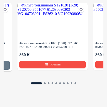
0136
Фильтр топливный ST21020 (1/20) ST20766
Фильтр 
P551077 612630080203 VG1047080011
8N0205 
FS36210 VG1092080052
860 ₽
860 ₽
Купить