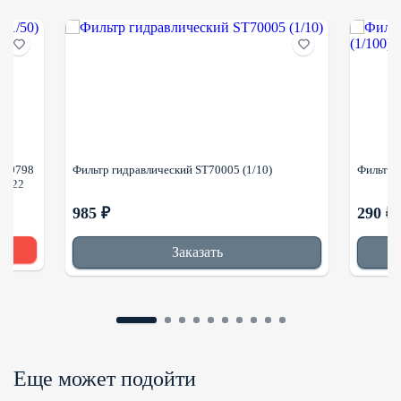
P169798
Фильтр гидравлический ST70005 (1/10)
Фильтр 
-8422
985 ₽
290 ₽
Заказать
Еще может подойти