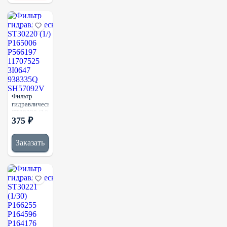
TRX15503601
Фильтр
гидравлический
ST30220 (1/)
375 ₽
P165006
P566197
11707525
Заказать
3I0647
938335Q
SH57092V