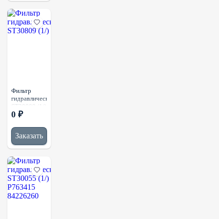
FEO1116MT
R660G25
CF02542509
Фильтр
гидравлический
ST30809 (1/)
0 ₽
Заказать