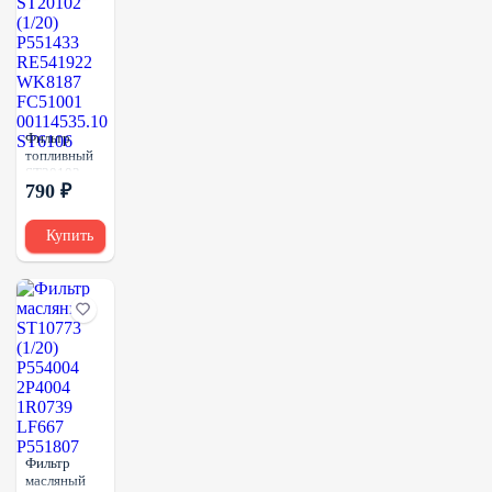
Фильтр
топливный
ST20102
790 ₽
(1/20)
P551433
RE541922
Купить
WK8187
FC51001
00114535.10
ST6106
Фильтр
масляный