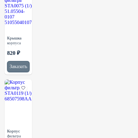
Крышка
корпуса
фильтра
820 ₽
STA0075
(1/)
51.05504-
Заказать
0107
51055040107
Корпус
фильтра