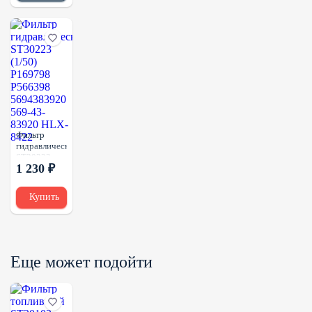
AT204010
HF30730
Фильтр
гидравлический
ST30223
1 230 ₽
(1/50)
P169798
P566398
Купить
5694383920
569-43-
83920 HLX-
8422
Еще может подойти