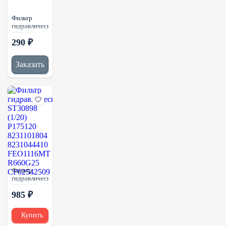
Фильтр
гидравлический
ST70862
290 ₽
(1/100)
Заказать
Фильтр
гидравлический
ST30898
985 ₽
(1/20)
P175120
8231101804
Купить
8231044410