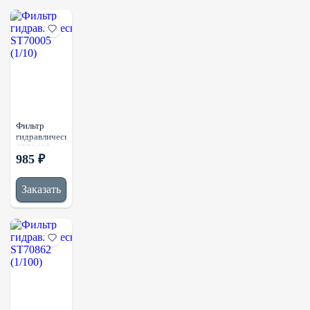
Фильтр
гидравлический
ST70005
985 ₽
(1/10)
Заказать