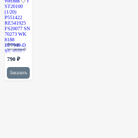
Фильтр
топливный
ST20100
790 ₽
(1/20)
P551422
RE541925
Заказать
FS20077 SN
70273 WK
8188
BF7949-D
SK 48685