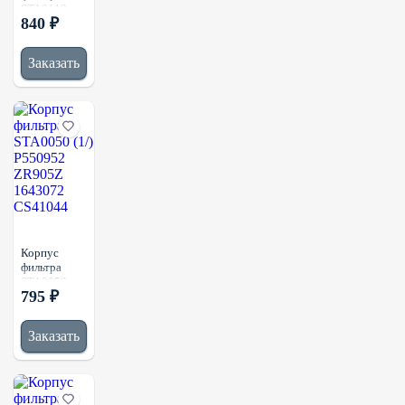
STA0119
840 ₽
(1/)
68507598AA
Заказать
Корпус
фильтра
STA0050
795 ₽
(1/) P550952
ZR905Z
1643072
Заказать
CS41044