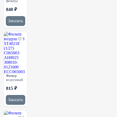
фильтра
STA0069-1
840 ₽
(1/)
5801659560
Заказать
Фильтр
воздушный
ST40218
815 ₽
(1/27)
C065003
AH8925
Заказать
308010-
0121600
ECC065003