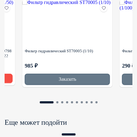
P169798
Фильтр гидравлический ST70005 (1/10)
Фильтр 
-8422
985 ₽
290 ₽
Заказать
Еще может подойти