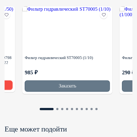
P169798
Фильтр гидравлический ST70005 (1/10)
Фильтр 
-8422
985 ₽
290 ₽
Заказать
Еще может подойти